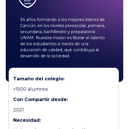
34 años formando a los mejores líderes de
Cancún, en los niveles preescolar, primaria,
secundaria, bachillerato y preparatoria
UNAM. Nuestra misión es liberar el talento
de los estudiantes a través de una
educación de calidad, que contribuya al
desarrollo de la sociedad.
Tamaño del colegio:
+1500 alumnos
Con Compartir desde:
2021
Necesidad: