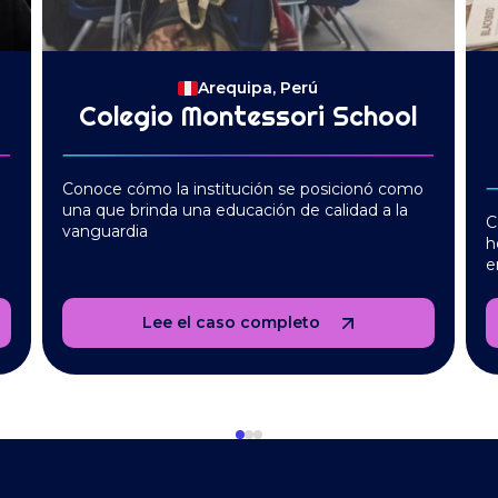
Arequipa, Perú
Colegio Montessori School
Conoce cómo la institución se posicionó como
una que brinda una educación de calidad a la
C
vanguardia
h
e
Lee el caso completo